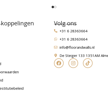
 koppelingen
Volg ons
+31 6 28363664
+31 6 28363664
info@floorandwalls.nl
De Steiger 133 1351AM Alm
d
oorwaarden
id
estitutiebeleid