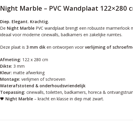
Night Marble – PVC Wandplaat 122×280 
Diep. Elegant. Krachtig.
De
Night Marble
PVC wandplaat brengt een robuuste marmerlook met e
ideaal voor moderne cinewalls, badkamers en zakelijke ruimtes.
Deze plaat is
3 mm dik
en ontworpen voor
verlijming of schroef
Afmeting:
122 x 280 cm
Dikte:
3 mm
Kleur:
matte afwerking
Montage:
verlijmen of schroeven
Waterafstotend & onderhoudsvriendelijk
Toepassing:
cinewalls, toiletten, badkamers, horeca & ontvangstru
🖤
Night Marble
– kracht en klasse in diep mat zwart.