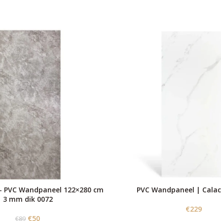
 – PVC Wandpaneel 122×280 cm
PVC Wandpaneel | Calac
3 mm dik 0072
€
229
€
50
€
89