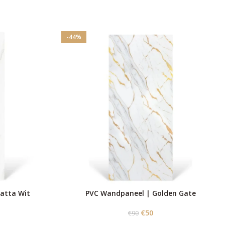
-44%
atta Wit
PVC Wandpaneel | Golden Gate
€
50
€
90