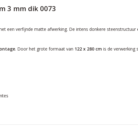
cm 3 mm dik 0073
en verfijnde matte afwerking. De intens donkere steenstructuur en su
montage
. Door het grote formaat van
122 x 280 cm
is de verwerking s
imtes