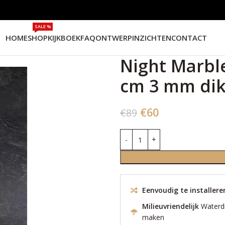
SALE %
HOME
SHOP
KIJKBOEK
FAQ
ONTWERPINZICHTEN
CONTACT
Night Marbl
cm 3 mm dik
€
60
€
89
Eenvoudig te installer
Milieuvriendelijk
Waterd
maken