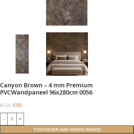
Canyon Brown – 4 mm Premium
PVCWandpaneel 96x280cm 0056
€
90
€
120
TOEVOEGEN AAN WINKELWAGEN