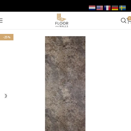
0
-25%