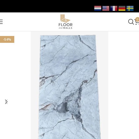
0
-54%