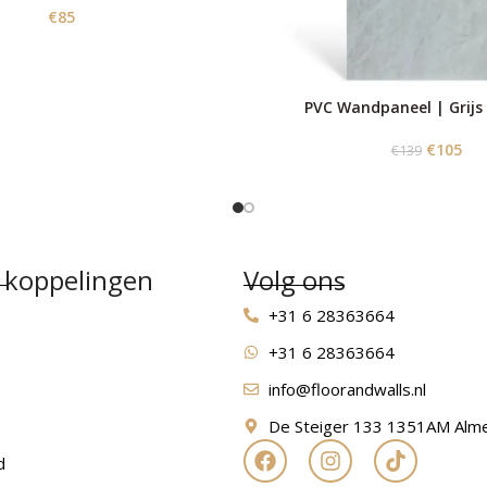
€
85
PVC Wandpaneel | Grij
€
105
€
139
 koppelingen
Volg ons
+31 6 28363664
+31 6 28363664
info@floorandwalls.nl
De Steiger 133 1351AM Alm
d