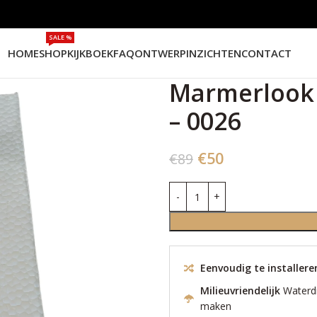
SALE %
HOME
SHOP
KIJKBOEK
FAQ
ONTWERPINZICHTEN
CONTACT
Marmerlook 
– 0026
€
50
€
89
Eenvoudig te installer
Milieuvriendelijk
Waterd
maken