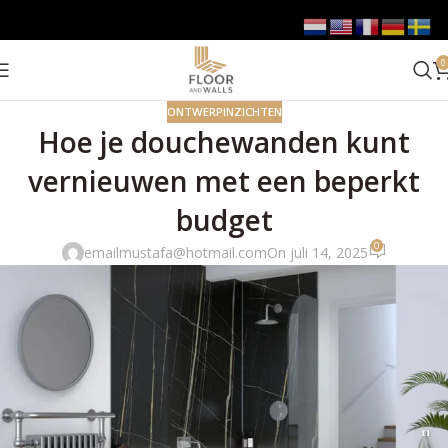
0
ONTWERPINZICHTEN
Hoe je douchewanden kunt
vernieuwen met een beperkt
budget
0
emailmustafa@hotmail.com
On juli 14, 2025